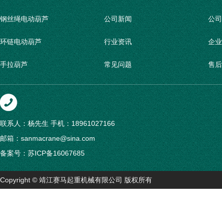
钢丝绳电动葫芦
公司新闻
公司
环链电动葫芦
行业资讯
企业
手拉葫芦
常见问题
售后
柱式悬臂起重机
联系
壁式悬臂起重机
联系人：杨先生
手机：18961027166
移动式悬臂起重机
邮箱：sanmacrane@sina.com
备案号：
苏ICP备16067685
旋臂吊
平衡吊
Copyright © 靖江赛马起重机械有限公司 版权所有
龙门吊