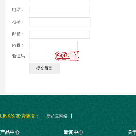
电话：
地址：
邮箱：
内容：
验证码：
LINKS/友情链接：
新超云网络
产品中心
新闻中心
关