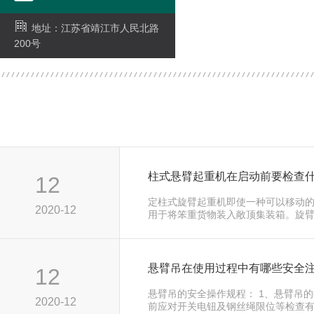
地址：江苏省靖江市人民北路
200号
柱式悬臂起重机在启动前要检查
12
定柱式旋臂起重机即使一种可以移动
2020-12
用于将笨重货物装入敞顶集装箱。旋
的，通常…...
悬臂吊在使用过程中有哪些安全
12
悬臂吊的安全操作规程： 1、悬臂吊
2020-12
前应对开关电钮及钢丝绳限位等检查