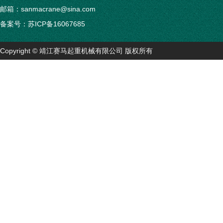
移动式悬臂起重机
邮箱：sanmacrane@sina.com
备案号：
苏ICP备16067685
旋臂吊
平衡吊
Copyright © 靖江赛马起重机械有限公司 版权所有
龙门吊
单梁行车
KBK柔性轻型悬挂物流吊
单双梁桥式起重机
门式起重机
其它非标起重机
起重机电控系统