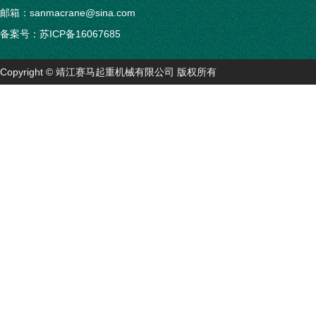
移动式悬臂起重机
邮箱：sanmacrane@sina.com
备案号：
苏ICP备16067685
旋臂吊
平衡吊
Copyright © 靖江赛马起重机械有限公司 版权所有
龙门吊
单梁行车
KBK柔性轻型悬挂物流吊
单双梁桥式起重机
门式起重机
其它非标起重机
起重机电控系统