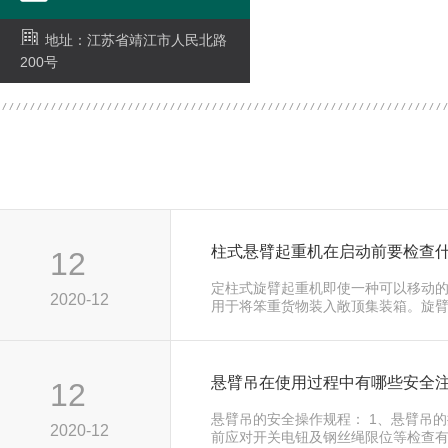
地址：江苏省靖江市人民北路
200号
柱式悬臂起重机在启动前要检查
12
定柱式旋臂起重机即使一种可以移动
2020-12
用于将笨重货物装入敞顶集装箱。旋
的，通常…...
悬臂吊在使用过程中有哪些安全
12
悬臂吊的安全操作规程： 1、悬臂吊
2020-12
前应对开关电钮及钢丝绳限位等检查