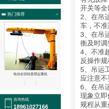
开关等全
热门推荐
2、在吊
车，不准
3、在吊
衡及时调
4、不准
反操作规
5、吊运
电动全回转悬臂起重机
KBK柔性轻型悬挂物流系统
应注意不
6、在吊
现象立即
咨询热线
规程从重
18961027166