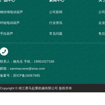
产品中心
新闻中心
关
钢丝绳电动葫芦
公司新闻
公司
环链电动葫芦
行业资讯
企业
手拉葫芦
常见问题
售后
柱式悬臂起重机
联系
壁式悬臂起重机
联系人：杨先生
手机：18961027166
移动式悬臂起重机
邮箱：sanmacrane@sina.com
备案号：
苏ICP备16067685
旋臂吊
平衡吊
Copyright © 靖江赛马起重机械有限公司 版权所有
龙门吊