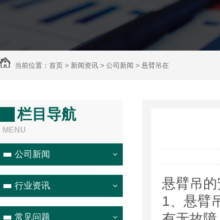
当前位置：首页 > 新闻资讯 > 公司新闻 > 悬臂吊在
使用过程中有哪些安全注意事项
栏目导航
MENU
公司新闻
悬臂吊的
行业资讯
1、悬臂
有无故障
常见问题