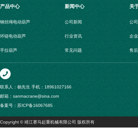
产品中心
新闻中心
关
钢丝绳电动葫芦
公司新闻
公司
环链电动葫芦
行业资讯
企业
手拉葫芦
常见问题
售后
柱式悬臂起重机
联系
壁式悬臂起重机
联系人：杨先生
手机：18961027166
移动式悬臂起重机
邮箱：sanmacrane@sina.com
备案号：
苏ICP备16067685
旋臂吊
平衡吊
Copyright © 靖江赛马起重机械有限公司 版权所有
龙门吊