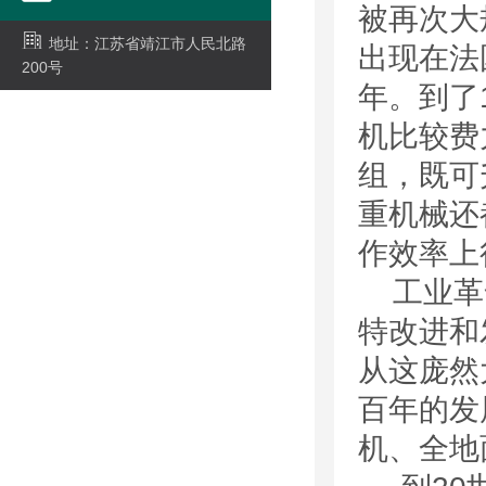
被再次大
地址：江苏省靖江市人民北路
出现在法
200号
年。到了
机比较费
组，既可
重机械还
作效率上
工业革命
特改进和
从这庞然
百年的发
机、全地