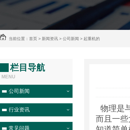
当前位置：首页 > 新闻资讯 > 公司新闻 > 起重机的
发展离不开滑轮等简单机械
栏目导航
MENU
公司新闻
物理是与
行业资讯
而且一些
知道简单
常见问题