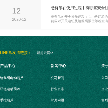
悬臂吊在使用过程中有哪些安全
12
悬臂吊的安全操作规程： 1、悬臂吊
2020-12
前应对开关电钮及钢丝绳限位等检查
问题…...
LINKS/友情链接：
新超云网络
产品中心
新闻中心
关
钢丝绳电动葫芦
公司新闻
公司
环链电动葫芦
行业资讯
企业
手拉葫芦
常见问题
售后