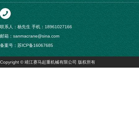
柱式悬臂起重机
联系
壁式悬臂起重机
联系人：杨先生
手机：18961027166
移动式悬臂起重机
邮箱：sanmacrane@sina.com
备案号：
苏ICP备16067685
旋臂吊
平衡吊
Copyright © 靖江赛马起重机械有限公司 版权所有
龙门吊
单梁行车
KBK柔性轻型悬挂物流吊
单双梁桥式起重机
门式起重机