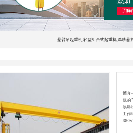
悬臂吊起重机,轻型组合式起重机,单轨悬
简介
低的
易爆
工作环
380V