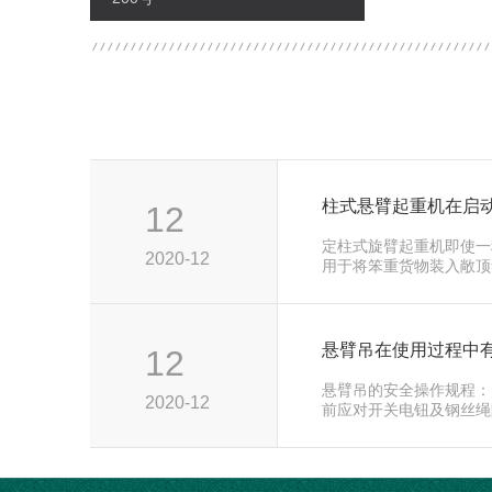
柱式悬臂起重机在启
12
定柱式旋臂起重机即使一
2020-12
用于将笨重货物装入敞顶
的，通常…...
悬臂吊在使用过程中
12
悬臂吊的安全操作规程：
2020-12
前应对开关电钮及钢丝绳
问题…...