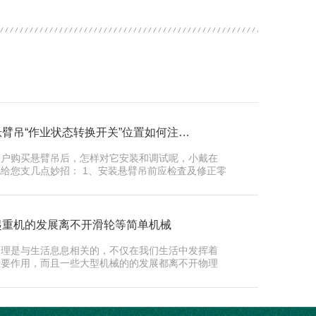
悬臂吊“作业状态转换开关”位置如何注…
用户购买悬臂吊后，怎样对它安装和调试呢，小戴在
此给您支几点妙招： 1、安装悬臂吊前应检査及修正零
件…...
起重机的发展离不开滑轮等简单机械
物理是与生活息息相关的，不仅在我们生活中发挥着
重要作用，而且一些大型机械的的发展都离不开物理
的研究…...