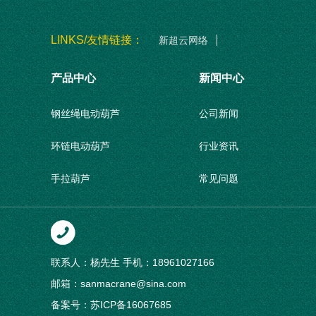
LINKS/友情链接：
新超云网络
产品中心
新闻中心
钢丝绳电动葫芦
公司新闻
环链电动葫芦
行业资讯
手拉葫芦
常见问题
柱式悬臂起重机
壁式悬臂起重机
联系人：杨先生
手机：18961027166
移动式悬臂起重机
邮箱：sanmacrane@sina.com
备案号：
苏ICP备16067685
旋臂吊