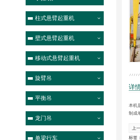
柱式悬臂起重机
壁式悬臂起重机
移动式悬臂起重机
旋臂吊
详
平衡吊
本机
制成单
龙门吊
上一
单梁行车
标签